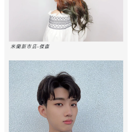
米蘭新市店-傑森