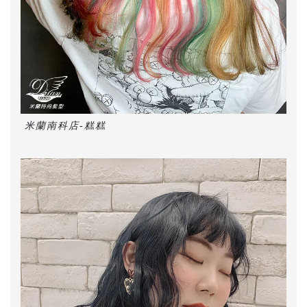
米蘭南科店-糕糕