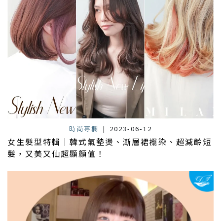
時尚專欄
|
2023-06-12
女生髮型特輯｜韓式氣墊燙、漸層裙襬染、超減齡短
髮，又美又仙超顯顏值！